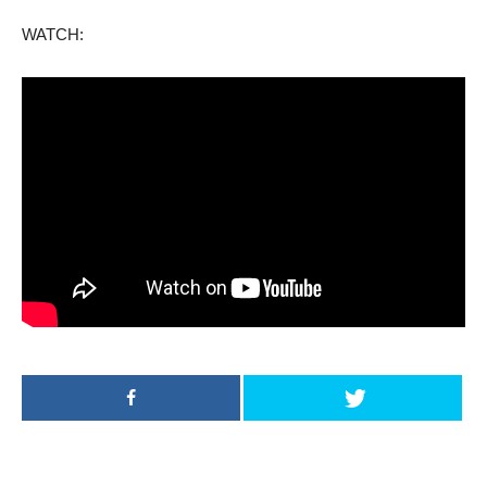
WATCH: